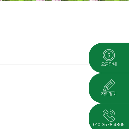
요금안내
작명절차
010.3578.4865