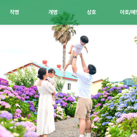
작명
개명
상호
아호/예