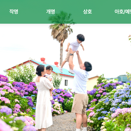
작명
개명
상호
아호/예