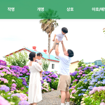
작명
개명
상호
아호/예