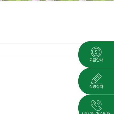
요금안내
작명절차
010.3578.4865