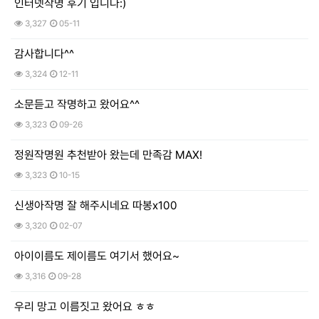
인터넷작명 후기 입니다:)
3,327
05-11
감사합니다^^
3,324
12-11
소문듣고 작명하고 왔어요^^
3,323
09-26
정원작명원 추천받아 왔는데 만족감 MAX!
3,323
10-15
신생아작명 잘 해주시네요 따봉x100
3,320
02-07
아이이름도 제이름도 여기서 했어요~
3,316
09-28
우리 망고 이름짓고 왔어요 ㅎㅎ