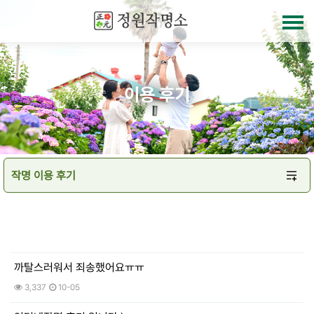
이용 후기
까탈스러워서 죄송했어요ㅠㅠ
3,337
10-05