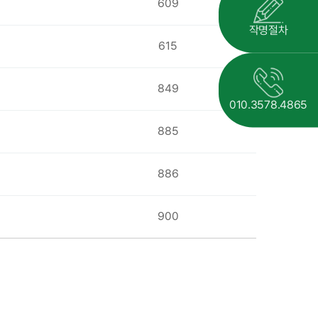
609
작명절차
615
849
010.3578.4865
885
886
900