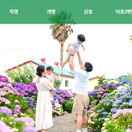
작명
개명
상호
아호/예